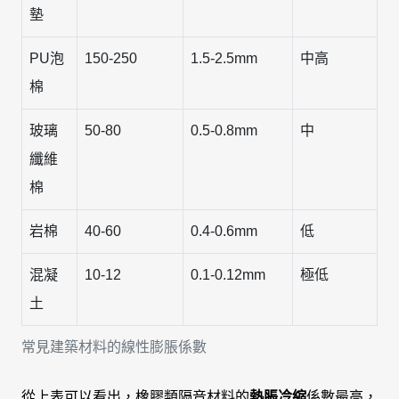
墊
PU泡
150-250
1.5-2.5mm
中高
棉
玻璃
50-80
0.5-0.8mm
中
纖維
棉
岩棉
40-60
0.4-0.6mm
低
混凝
10-12
0.1-0.12mm
極低
土
常見建築材料的線性膨脹係數
從上表可以看出，橡膠類隔音材料的
熱脹冷縮
係數最高，