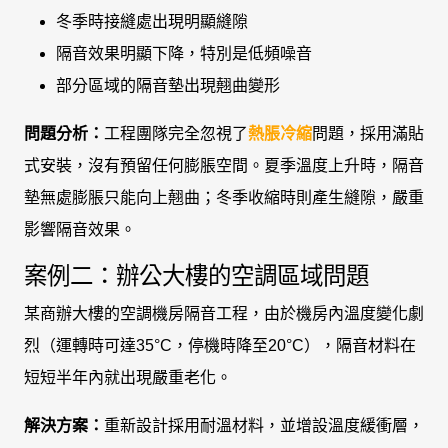
冬季時接縫處出現明顯縫隙
隔音效果明顯下降，特別是低頻噪音
部分區域的隔音墊出現翹曲變形
問題分析：
工程團隊完全忽視了
熱脹冷縮
問題，採用滿貼
式安裝，沒有預留任何膨脹空間。夏季溫度上升時，隔音
墊無處膨脹只能向上翹曲；冬季收縮時則產生縫隙，嚴重
影響隔音效果。
案例二：辦公大樓的空調區域問題
某商辦大樓的空調機房隔音工程，由於機房內溫度變化劇
烈（運轉時可達35°C，停機時降至20°C），隔音材料在
短短半年內就出現嚴重老化。
解決方案：
重新設計採用耐溫材料，並增設溫度緩衝層，