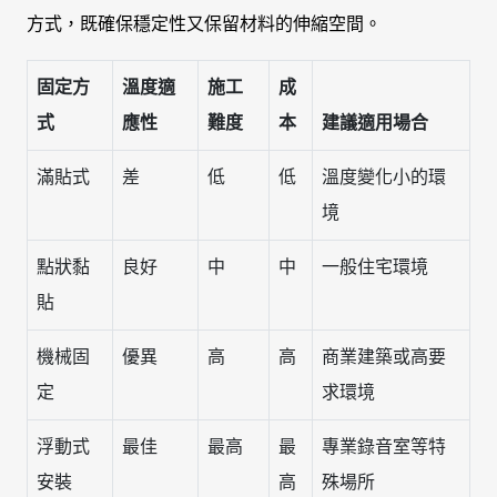
方式，既確保穩定性又保留材料的伸縮空間。
固定方
溫度適
施工
成
式
應性
難度
本
建議適用場合
滿貼式
差
低
低
溫度變化小的環
境
點狀黏
良好
中
中
一般住宅環境
貼
機械固
優異
高
高
商業建築或高要
定
求環境
浮動式
最佳
最高
最
專業錄音室等特
安裝
高
殊場所