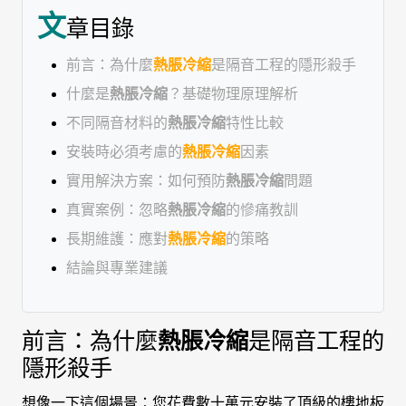
文
章目錄
前言：為什麼
熱脹冷縮
是隔音工程的隱形殺手
什麼是
熱脹冷縮
？基礎物理原理解析
不同隔音材料的
熱脹冷縮
特性比較
安裝時必須考慮的
熱脹冷縮
因素
實用解決方案：如何預防
熱脹冷縮
問題
真實案例：忽略
熱脹冷縮
的慘痛教訓
長期維護：應對
熱脹冷縮
的策略
結論與專業建議
前言：為什麼
熱脹冷縮
是隔音工程的
隱形殺手
想像一下這個場景：您花費數十萬元安裝了頂級的樓地板