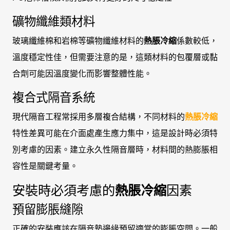
礦物纖維類材料
玻璃纖維棉和岩棉等礦物纖維材料的
熱脹冷縮
係數較低，
溫度穩定性佳，但需要注意的是，這類材料的包覆層或黏
合劑可能因溫度變化而影響整體性能。
複合式隔音系統
現代隔音工程常採用多層複合結構，不同材料的
熱脹冷縮
特性差異可能在介面處產生應力集中，這是設計時必須特
別考慮的因素。建立永久性隔音層時，材料間的熱膨脹相
容性是關鍵考量。
安裝時必須考慮的
熱脹冷縮
因素
預留膨脹縫隙
正確的安裝應該在隔音墊邊緣預留適當的膨脹空間。一般