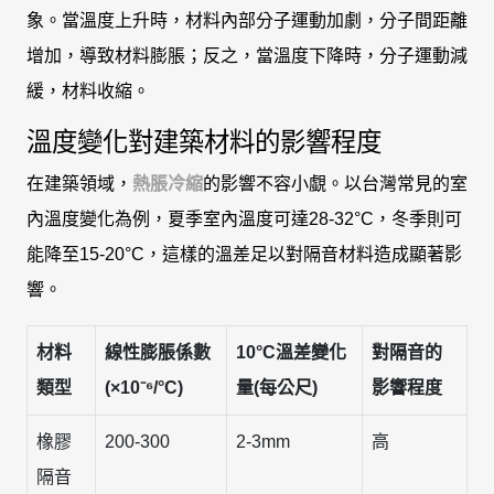
象。當溫度上升時，材料內部分子運動加劇，分子間距離
增加，導致材料膨脹；反之，當溫度下降時，分子運動減
緩，材料收縮。
溫度變化對建築材料的影響程度
在建築領域，
熱脹冷縮
的影響不容小覷。以台灣常見的室
內溫度變化為例，夏季室內溫度可達28-32°C，冬季則可
能降至15-20°C，這樣的溫差足以對隔音材料造成顯著影
響。
材料
線性膨脹係數
10°C溫差變化
對隔音的
類型
(×10⁻⁶/°C)
量(每公尺)
影響程度
橡膠
200-300
2-3mm
高
隔音