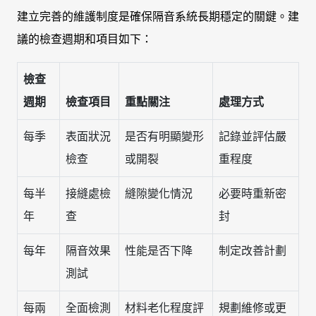
建立完善的維護制度是確保隔音系統長期穩定的關鍵。建
議的檢查週期和項目如下：
檢查
週期
檢查項目
重點關注
處理方式
每季
表面狀況
是否有明顯變形
記錄並評估嚴
檢查
或開裂
重程度
每半
接縫處檢
縫隙變化情況
必要時重新密
年
查
封
每年
隔音效果
性能是否下降
制定改善計劃
測試
每兩
全面檢測
材料老化程度評
規劃維修或更