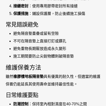
接縫密封
：使用專用膠帶密封所有接縫
保護措施
：鋪設保護層，防止後續施工損傷
常見錯誤避免
避免隔音墊重疊或留有空隙
不可在隔音墊上直接打釘或鑽孔
避免重物長期壓放造成永久變形
施工期間要防止尖銳物體刺破隔音墊
維護保養方法
雖然
橡膠樓地板隔音墊
具有優異的耐久性，但適當的維護
保養仍能延長其使用壽命並維持最佳性能。
日常維護要點
防潮控制
：保持室內相對濕度在40-70%之間