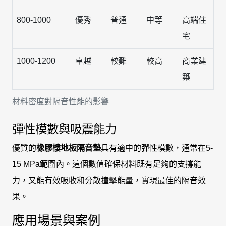
800-1000
優秀
普通
中等
高端住
宅
1000-1200
卓越
較難
較高
商業建
築
材料密度對隔音性能的影響
彈性模數與吸震能力
優質的
橡膠樓地板隔音墊
具有適中的彈性模數，通常在5-
15 MPa範圍內。這個數值確保材料既有足夠的支撐能
力，又能有效吸收和分散撞擊能量，實現最佳的隔音效
果。
應用場景與案例