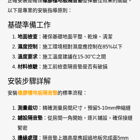
正確安裝是確保
橡膠樓地板隔音墊
發揮最佳效果的關鍵。
以下是專業的安裝指導原則：
基礎準備工作
地面檢查
：確保基礎地面平整、乾燥、清潔
濕度控制
：施工環境相對濕度應控制在85%以下
溫度要求
：施工溫度建議在15-30°C之間
材料檢驗
：施工前檢查隔音墊是否有破損
安裝步驟詳解
安裝
橡膠樓地板隔音墊
的標準流程：
測量裁切
：精確測量房間尺寸，預留5-10mm伸縮縫
鋪設隔音墊
：從房間一角開始，逐片鋪設，確保接縫
緊密
邊緣處理
：隔音墊上牆高度應超過地板完成面5mm