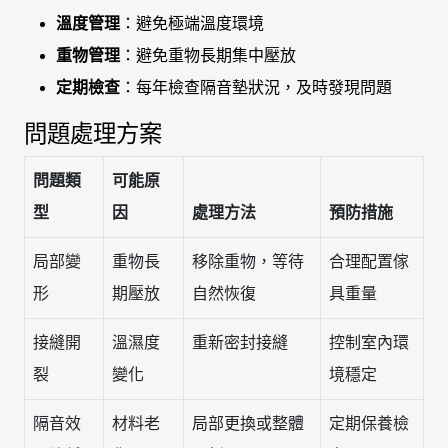
溫度管理
：避免極端溫度環境
重物管理
：避免重物長期集中壓放
定期檢查
：每年檢查隔音墊狀況，及時發現問題
問題處理方案
問題類
可能原
型
因
處理方法
預防措施
局部變
重物長
移除重物，等待
合理配置傢
形
期壓放
自然恢復
具重量
接縫開
溫濕度
重新密封接縫
控制室內環
裂
變化
境穩定
隔音效
材料老
局部更換或整體
定期保養檢