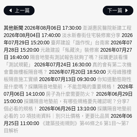
上一篇
下一篇
其他新聞 2026年08月06日 17:30:00
澎湖惠民醫院新建工程
2026年08月04日 17:40:00
淡水新春街住宅裝修案分享
2026
年07月29日 15:20:00
臺邦建設「諧作悅」台南案
2026年07
月28日 15:20:00
元啟建設「俬藏泱」裝修案
2026年07月27
日 16:40:00
隔音地墊有測試報告就夠了嗎？採購更該看懂
「測試規範」
2026年07月24日 16:30:00
真的會有第二次機
會重做樓板隔音嗎？
2026年07月20日 18:50:00
天母峰雅樓
板隔音施工實績
2026年07月13日 09:30:00
你知道動態剛性
是什麼嗎？採購隔音地墊前，不能忽略的重要規格！
2026年
07月06日 14:10:00
房子為什麼需要防火？
2026年06月29日
15:00:00
採購隔音地墊前，有哪些規格要先確認呢？分享7
個必看的規格！
2026年06月26日 13:10:00
採購隔音地墊前
必看的 10 項技術資料｜別只比價格，更要比品質
2026年06
月25日 11:00:00
《建築技術規則》第46條之6 第1目～第7
目解析