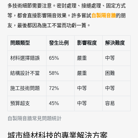
多技術細節需要注意。密封處理、接縫處理、固定方式
等，都會直接影響隔音效果。許多嘗試
自製隔音牆
的朋
友，最後都因為施工不當而功虧一簣。
問題類型
發生比例
影響程度
解決難度
材料選擇錯誤
65%
嚴重
中等
結構設計不當
58%
嚴重
困難
施工技術問題
72%
中等
中等
預算超支
45%
中等
容易
自製隔音牆常見問題統計
城市綠材科技的專業解決方案