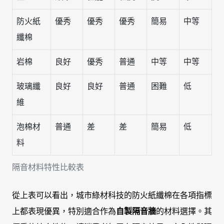
防火紙
優秀
優秀
優秀
簡易
中等
纖棉
岩棉
良好
優秀
普通
中等
中等
玻璃纖
良好
良好
普通
困難
低
維
泡棉材
普通
差
差
簡易
低
料
隔音材料特性比較表
從上表可以看出，城市綠材科技的防火紙纖棉在各項指標
上都表現優異，特別適合作為
自製隔音牆
的材料選擇。其