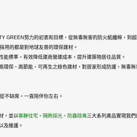
TY GREEN努力的初衷和目標，從無毒無害的防火紙纖棉，到
EN所採用的都是對地球友善的環保建材。
性能標準，有效降低建商營建成本，提升建築物居住品質。
高環保、高節能、可再生之綠色建材，對居家形成防護，無毒無
保，從不缺席，一直陪伴你左右。
材，並以
寧靜住宅
、
隔熱採光
、
防蟲除臭
三大系列產品實現我們
以及維護。