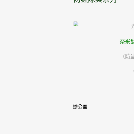
奈米
（防
辦公室