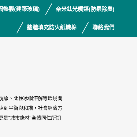
隔熱膜(建築玻璃)
奈米鈦光觸媒(防蟲除臭)
牆體填充防火紙纖棉
聯絡我們
現象、北極冰帽溶解等環境問
達到平衡與和諧，社會經濟方
康更是"城市綠材"全體同仁所期