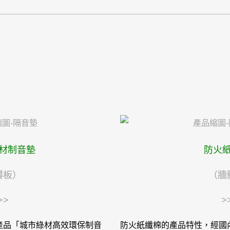
材制音墊
防火
樓板）
（牆
>>
>
產品「城市綠材高效環保制音
防火紙纖棉的產品特性，經國