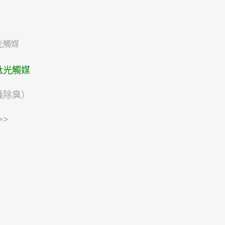
鈦光觸媒
蟲除臭）
>>