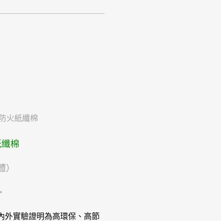
紙纖棉
體）
>
內外實驗證明為高環保、高節