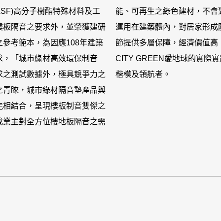
ASF)高分子樹酯特殊材料及工
能、可再生之綠色建材，不會
樓板隔音之要求外，並榮獲建研
運用在建築體內，對居家形成
參考範本，為因應108年建築
節提供多層保障，經濟價值高
求，「城市綠材高效環保制音
CITY GREEN愛地球的實
求之測試數據外，極具競爭力之
楷模及領航者。
之青睞，城市綠材隔音墊產品與
能相結合，呈現樓板制音雙傑之
成業主對全方位樓地板隔音之需