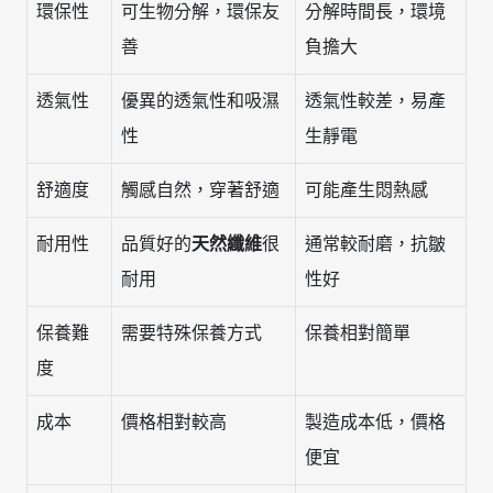
環保性
可生物分解，環保友
分解時間長，環境
善
負擔大
透氣性
優異的透氣性和吸濕
透氣性較差，易產
性
生靜電
舒適度
觸感自然，穿著舒適
可能產生悶熱感
耐用性
品質好的
天然纖維
很
通常較耐磨，抗皺
耐用
性好
保養難
需要特殊保養方式
保養相對簡單
度
成本
價格相對較高
製造成本低，價格
便宜