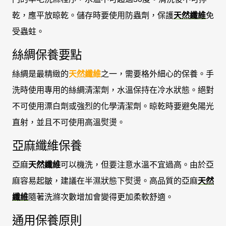
乾，應平放晾乾。儲存時要使用防蟲劑，保護
天然纖維
免
受蟲蛀。
絲綢保養要點
絲綢是最精緻的
天然纖維
之一，需要格外細心的保養。手
洗時使用專用的絲綢清潔劑，水溫保持在冷水狀態。絕對
不可使用漂白劑或強烈的化學清潔劑。晾乾時要避免陽光
直射，並且不可使用高溫熨燙。
亞麻纖維保養
亞麻
天然纖維
可以機洗，但要注意水溫不宜過高。由於亞
麻容易起皺，建議在半濕狀態下熨燙。高品質的亞麻
天然
纖維
隨著洗滌次數增加會變得更加柔軟舒適。
通用保養原則