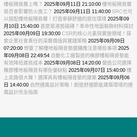
樓板隔音層上嗎？
2025年09月11日 21:10:00
樓地板隔音層
是否會影響防火施工？
2025年09月11日 11:40:00
SRC也可
以搭配樓地板隔音層！打造寧靜舒適的居住環境
2025年09
月10日 15:40:00
甚麼是液態磁磚？革命性地面裝飾材料探討
2025年09月09日 19:30:00
CSR的核心元素與實施領域！探
索企業社會責任的深層價值與實踐策略
2025年09月09日
07:20:00
想要了解樓地板隔音墊選購應注意哪些事項
2025
年09月08日 22:49:54
自動化工廠製造的橡膠樓板隔音墊能
有效降低建商成本
2025年09月08日 14:20:00
營造公司選擇
橡膠樓地板隔音有哪些優缺點
2025年09月07日 15:40:00
樓
上走路很大聲！選擇具有樓板隔音墊的建案
2025年09月06
日 14:40:00
自然通風設計策略！創造舒適節能建築環境的通
風設計完全指南