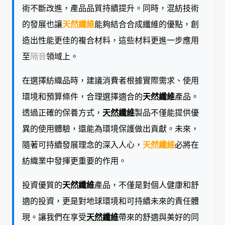
術不斷改進，產品品質持續提升。同時，混紡技術
的發展也讓
天然纖維
能夠結合合成纖維的優點，創
造出性能更佳的複合材料，這些材料更進一步應用
至
隔音
領域上。
在選擇紡織品時，建議消費者根據實際需求、使用
環境和預算條件，合理選擇適合的
天然纖維
產品。
透過正確的保養方式，
天然纖維
製品不僅能提供優
異的使用體驗，還能為環境保護做出貢獻。未來，
隨著可持續發展理念的深入人心，
天然纖維
必將在
紡織業中發揮更重要的作用。
投資優質的
天然纖維
產品，不僅是對個人健康和舒
適的投資，更是對地球環境和可持續未來的責任體
現。讓我們在享受
天然纖維
帶來的舒適與美好的同