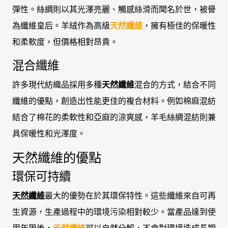
彈性。絲綢則以其光澤亮麗、觸感絲滑而聞名於世，被譽
為纖維皇后。羊絨作為高級
天然纖維
，擁有極佳的保暖性
和柔軟度，但價格相對昂貴。
混合纖維
許多現代紡織品採用多種
天然纖維
混合的方式，結合不同
纖維的優點，創造出性能更佳的複合材料。例如棉麻混紡
結合了棉花的柔軟性和亞麻的涼爽感，羊毛絲綢混紡則兼
具保暖性和光澤度。
天然纖維的優點
環保可持續
天然纖維
最大的優勢在於其環保特性。這些纖維來自可再
生資源，生產過程中的環境污染相對較少。當產品達到使