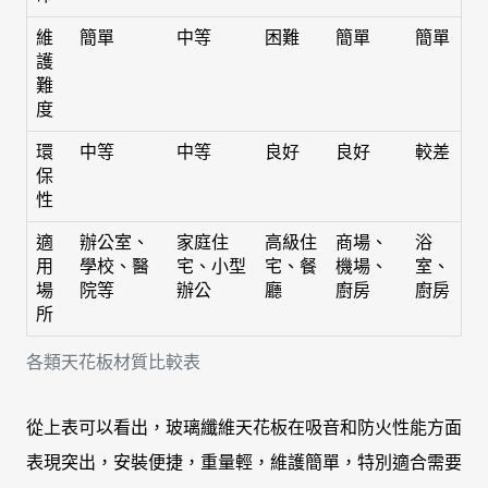
維
簡單
中等
困難
簡單
簡單
護
難
度
環
中等
中等
良好
良好
較差
保
性
適
辦公室、
家庭住
高級住
商場、
浴
用
學校、醫
宅、小型
宅、餐
機場、
室、
場
院等
辦公
廳
廚房
廚房
所
各類天花板材質比較表
從上表可以看出，玻璃纖維天花板在吸音和防火性能方面
表現突出，安裝便捷，重量輕，維護簡單，特別適合需要