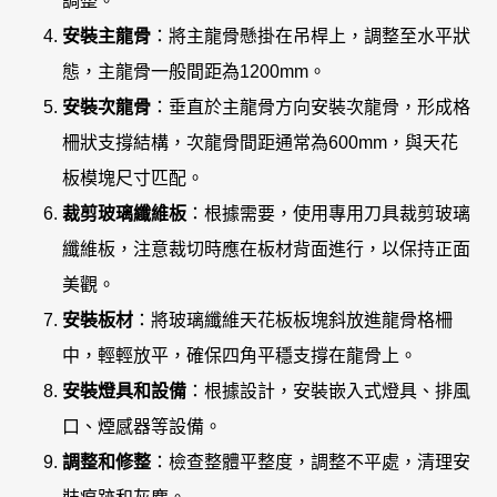
調整。
安裝主龍骨
：將主龍骨懸掛在吊桿上，調整至水平狀
態，主龍骨一般間距為1200mm。
安裝次龍骨
：垂直於主龍骨方向安裝次龍骨，形成格
柵狀支撐結構，次龍骨間距通常為600mm，與天花
板模塊尺寸匹配。
裁剪玻璃纖維板
：根據需要，使用專用刀具裁剪玻璃
纖維板，注意裁切時應在板材背面進行，以保持正面
美觀。
安裝板材
：將玻璃纖維天花板板塊斜放進龍骨格柵
中，輕輕放平，確保四角平穩支撐在龍骨上。
安裝燈具和設備
：根據設計，安裝嵌入式燈具、排風
口、煙感器等設備。
調整和修整
：檢查整體平整度，調整不平處，清理安