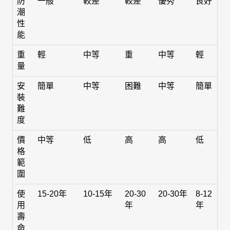
防
一般
較差
較差
優秀
良好
潮
性
能
重
輕
中等
重
中等
輕
量
安
簡單
中等
困難
中等
簡單
裝
難
度
價
中等
低
高
高
低
格
範
圍
使
15-20年
10-15年
20-30
20-30年
8-12
用
年
年
壽
命