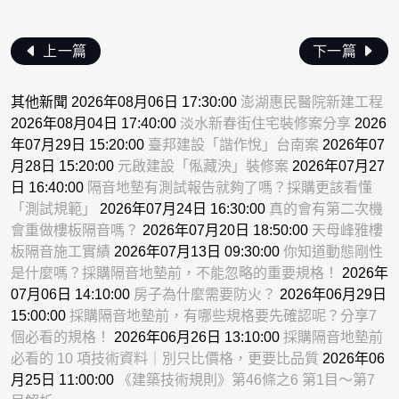
上一篇
下一篇
其他新聞 2026年08月06日 17:30:00
澎湖惠民醫院新建工程
2026年08月04日 17:40:00
淡水新春街住宅裝修案分享
2026
年07月29日 15:20:00
臺邦建設「諧作悅」台南案
2026年07
月28日 15:20:00
元啟建設「俬藏泱」裝修案
2026年07月27
日 16:40:00
隔音地墊有測試報告就夠了嗎？採購更該看懂
「測試規範」
2026年07月24日 16:30:00
真的會有第二次機
會重做樓板隔音嗎？
2026年07月20日 18:50:00
天母峰雅樓
板隔音施工實績
2026年07月13日 09:30:00
你知道動態剛性
是什麼嗎？採購隔音地墊前，不能忽略的重要規格！
2026年
07月06日 14:10:00
房子為什麼需要防火？
2026年06月29日
15:00:00
採購隔音地墊前，有哪些規格要先確認呢？分享7
個必看的規格！
2026年06月26日 13:10:00
採購隔音地墊前
必看的 10 項技術資料｜別只比價格，更要比品質
2026年06
月25日 11:00:00
《建築技術規則》第46條之6 第1目～第7