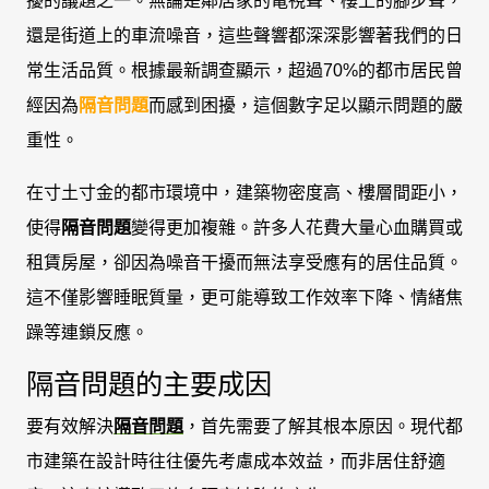
擾的議題之一。無論是鄰居家的電視聲、樓上的腳步聲，
還是街道上的車流噪音，這些聲響都深深影響著我們的日
常生活品質。根據最新調查顯示，超過70%的都市居民曾
經因為
隔音問題
而感到困擾，這個數字足以顯示問題的嚴
重性。
在寸土寸金的都市環境中，建築物密度高、樓層間距小，
使得
隔音問題
變得更加複雜。許多人花費大量心血購買或
租賃房屋，卻因為噪音干擾而無法享受應有的居住品質。
這不僅影響睡眠質量，更可能導致工作效率下降、情緒焦
躁等連鎖反應。
隔音問題的主要成因
要有效解決
隔音問題
，首先需要了解其根本原因。現代都
市建築在設計時往往優先考慮成本效益，而非居住舒適