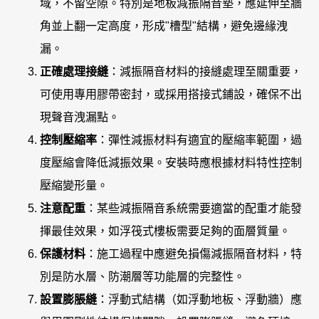
域，不留空隙。特別是地板減振隔音墊，應延伸至牆
角並上翻一定高度，形成"槽型"結構，避免邊緣洩
漏。
正確處理接縫
：減振隔音材料的接縫處理至關重要，
可使用專用膠帶密封，或採用搭接式鋪設，確保不出
現聲音洩漏點。
控制壓縮率
：彈性減振材料有適宜的壓縮率範圍，過
度壓縮會降低減振效果。安裝時應根據材料特性控制
壓縮變形量。
注意配重
：某些減振隔音系統需要適當的配重才能發
揮最佳效果，如浮筏式樓板需要足夠的面層質量。
保護材料
：施工過程中應避免損傷減振隔音材料，特
別是防水層、防潮層等功能層的完整性。
設置膨脹縫
：浮動式結構（如浮動地板、浮動牆）應