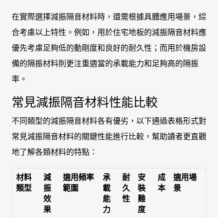
在實際選擇減振隔音材料時，還需根據具體應用場景，綜
合考慮以上特性。例如，用於住宅地板的減振隔音材料應
優先考慮足夠低的動剛度和良好的耐久性；而用於機房設
備的隔振材料則更注重適當的承載能力和足夠高的隔振
率。
常見減振隔音材料性能比較
不同類型的減振隔音材料各有優劣，以下通過表格形式對
常見減振隔音材料的關鍵性能進行比較，幫助讀者更直觀
地了解各類材料的特點：
材料
減
適用頻率
承
耐
安
成
適用場
類型
振
範圍
載
久
裝
本
景
效
能
性
難
果
力
度