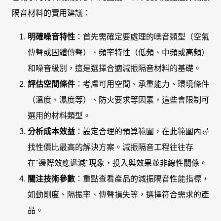
隔音材料的實用建議：
明確噪音特性
：首先需確定要處理的噪音類型（空氣
傳聲或固體傳聲）、頻率特性（低頻、中頻或高頻）
和噪音級別，這是選擇合適減振隔音材料的基礎。
評估空間條件
：考慮可用空間、承重能力、環境條件
（溫度、濕度等）、防火要求等因素，這些會限制可
選用的材料類型。
分析成本效益
：設定合理的預算範圍，在此範圍內尋
找性價比最高的解決方案。減振隔音工程往往存
在"邊際效應遞減"現象，投入與效果並非線性關係。
關注技術參數
：重點查看產品的減振隔音性能指標，
如動剛度、隔振率、傳聲損失等，選擇符合需求的產
品。