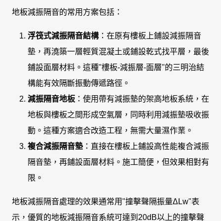
地板減振隔音的常用方案包括：
浮筏式減振隔音結構
：在原有樓板上鋪設減振隔音
墊，再澆築一層輕質混凝土或鋪設乾式找平層，最後
鋪設面層材料。這種"樓板-減振層-面層"的三明治結
構能有效隔斷振動傳遞路徑。
減振隔音地板
：使用帶有減振墊的架高地板系統，在
地板與樓板之間形成空氣層，同時利用減振墊吸收振
動。這種方案適合改造工程，無需大量濕作業。
複合減振隔音墊
：直接在樓板上鋪設高性能複合減振
隔音墊，再鋪設面層材料。施工簡便，但效果相對有
限。
地板減振隔音處理的效果通常用"撞擊聲隔振量ΔLw"表
示，優質的地板減振隔音系統可達到20dB以上的撞擊聲