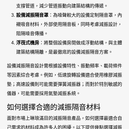
支撐管道，減少管道振動向建築結構的傳遞。
設備減振隔音罩
：為噪聲較大的設備定制隔音罩，內
襯吸音材料，外部使用隔音板，同時考慮減振設計，
阻隔噪音傳播。
浮筏式機房
：將整個設備房間做成浮動結構，與主體
建築結構隔離，是最徹底的設備減振隔音方案。
設備減振隔音設計需根據設備特性、振動頻率、載荷條件
等因素綜合考慮。例如，低速旋轉設備適合使用橡膠減振
墊；高速設備則可能需要彈簧減振器；而對於特別敏感的
儀器，可能需要採用氣墊減振系統。
如何選擇合適的減振隔音材料
面對市場上琳琅滿目的減振隔音產品，如何選擇最適合自
己需求的材料成為許多人的困擾。以下提供幾點選擇減振