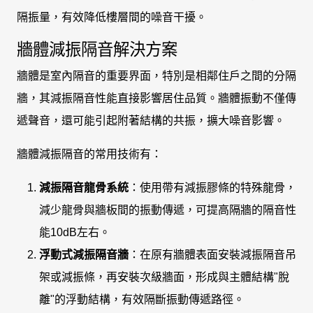
隔振量，有效降低樓層間的噪音干擾。
牆體減振隔音解決方案
牆體是室內隔音的重要界面，特別是相鄰住戶之間的分隔
牆，其減振隔音性能直接影響居住品質。牆體振動不僅傳
遞聲音，還可能引起附著結構的共振，擴大噪音影響。
牆體減振隔音的常用技術有：
減振隔音龍骨系統
：使用帶有減振膠條的特殊龍骨，
減少龍骨與牆板間的振動傳遞，可提高隔牆的隔音性
能10dB左右。
浮動式減振隔音牆
：在原有牆體表面安裝減振隔音吊
架或減振條，再安裝次級牆面，形成與主體結構"脫
離"的浮動結構，有效隔斷振動傳遞路徑。