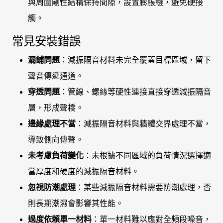
與周圍剛性結構保持間隙，設置膨脹縫，避免硬接
觸。
常見安裝錯誤
漏鋪問題
：減振隔音材料未完全覆蓋目標區域，留下
聲音傳遞通道。
穿透問題
：管線、螺絲等硬性連接直接穿透減振隔音
層，形成聲橋。
邊緣處理不當
：減振隔音材料與牆體交界處理不當，
導致側向傳聲。
未考慮負荷變化
：未根據不同區域的負荷情況選擇適
當厚度和硬度的減振隔音材料。
忽視防潮處理
：某些減振隔音材料需要防潮處理，否
則長期潮濕會影響其性能。
過度依賴單一材料
：單一材料難以應對全頻段噪音，