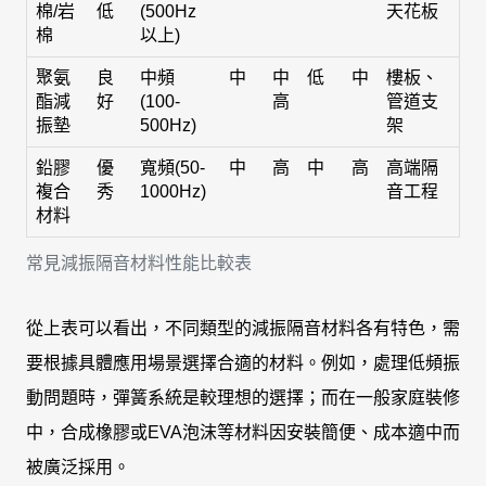
棉/岩
低
(500Hz
天花板
棉
以上)
聚氨
良
中頻
中
中
低
中
樓板、
酯減
好
(100-
高
管道支
振墊
500Hz)
架
鉛膠
優
寬頻(50-
中
高
中
高
高端隔
複合
秀
1000Hz)
音工程
材料
常見減振隔音材料性能比較表
從上表可以看出，不同類型的減振隔音材料各有特色，需
要根據具體應用場景選擇合適的材料。例如，處理低頻振
動問題時，彈簧系統是較理想的選擇；而在一般家庭裝修
中，合成橡膠或EVA泡沫等材料因安裝簡便、成本適中而
被廣泛採用。