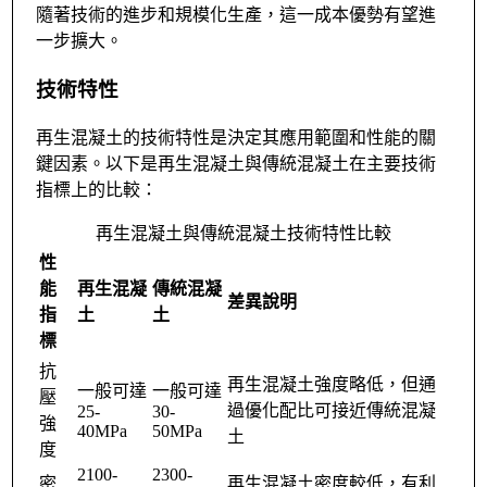
隨著技術的進步和規模化生產，這一成本優勢有望進
一步擴大。
技術特性
再生混凝土的技術特性是決定其應用範圍和性能的關
鍵因素。以下是再生混凝土與傳統混凝土在主要技術
指標上的比較：
再生混凝土與傳統混凝土技術特性比較
性
能
再生混凝
傳統混凝
差異說明
指
土
土
標
抗
再生混凝土強度略低，但通
一般可達
一般可達
壓
過優化配比可接近傳統混凝
25-
30-
強
40MPa
50MPa
土
度
2100-
2300-
密
再生混凝土密度較低，有利