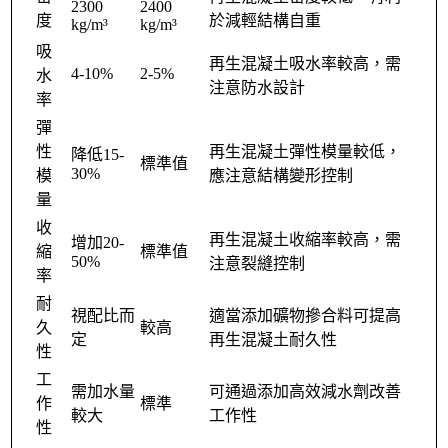
2300
2400
度
於減輕結構自重
kg/m³
kg/m³
吸
再生混凝土吸水率較高，需
4-10%
2-5%
水
注意防水設計
率
彈
性
再生混凝土彈性模量較低，
降低15-
標準值
30%
模
應注意結構變形控制
量
收
再生混凝土收縮率較高，需
增加20-
縮
標準值
50%
注意裂縫控制
率
耐
視配比而
適當添加礦物摻合料可提高
久
較高
定
再生混凝土耐久性
性
工
需加水量
可通過添加高效減水劑改善
作
標準
較大
工作性
性