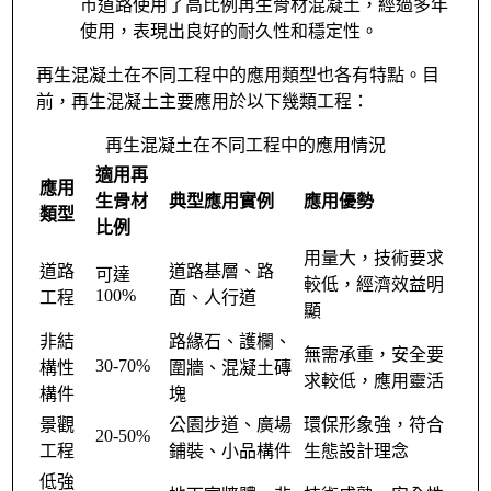
市道路使用了高比例再生骨材混凝土，經過多年
使用，表現出良好的耐久性和穩定性。
再生混凝土在不同工程中的應用類型也各有特點。目
前，再生混凝土主要應用於以下幾類工程：
再生混凝土在不同工程中的應用情況
適用再
應用
生骨材
典型應用實例
應用優勢
類型
比例
用量大，技術要求
道路
道路基層、路
可達
較低，經濟效益明
100%
工程
面、人行道
顯
非結
路緣石、護欄、
無需承重，安全要
30-70%
構性
圍牆、混凝土磚
求較低，應用靈活
構件
塊
景觀
公園步道、廣場
環保形象強，符合
20-50%
工程
鋪裝、小品構件
生態設計理念
低強