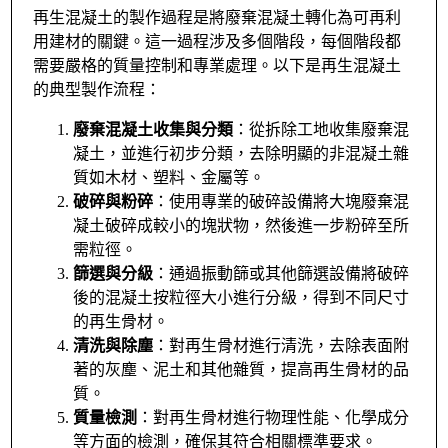
再生混凝土的製作過程是將廢棄混凝土轉化為可再利
用建材的關鍵。這一過程涉及多個階段，每個階段都
需要嚴格的質量控制和專業處理。以下是再生混凝土
的典型製作流程：
廢棄混凝土收集與分類
：從拆除工地收集廢棄混
凝土，並進行初步分類，去除明顯的非混凝土雜
質如木材、塑料、金屬等。
破碎與粉碎
：使用專業的破碎設備將大塊廢棄混
凝土破碎成較小的塊狀物，然後進一步粉碎至所
需粒徑。
篩選與分級
：通過振動篩或其他篩選設備將破碎
後的混凝土按粒徑大小進行分級，得到不同尺寸
的再生骨材。
清洗與除塵
：對再生骨材進行清洗，去除表面附
著的灰塵、泥土和其他雜質，提高再生骨材的品
質。
質量檢測
：對再生骨材進行物理性能、化學成分
等方面的檢測，確保其符合相關標準要求。