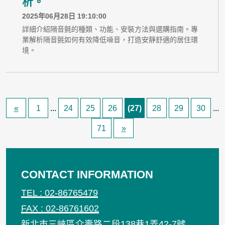
析。
2025年06月28日 19:10:00
詳細介紹隔音氈的種類、功能、安裝方法與選購指南。專
業解析隔音氈如何有效降低噪音，打造安靜舒適的居住環
境。
«
1
...
24
25
26
(27)
28
29
30
...
71
»
CONTACT INFORMATION
TEL : 02-86765479
FAX : 02-86761602
新北市三峽區介壽路二段138巷1弄42-7號